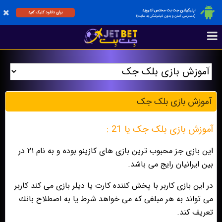
اپلیکیشن جت بت مختص اندروید
برای دانلود کلیک کنید
(دسترسی آسان و بدون فیلترشکن به سایت)
آموزش بازی بلک جک
آموزش بازی بلک جک یا 21 :
اين بازى جز محبوب ترين بازى هاى كازينو بوده و به نام ٢١ در
بين ايرانيان رايج مى باشد.
در اين بازى كاربر با پخش كننده كارت يا ديلر بازى مى كند كاربر
مى تواند به هر مبلغى كه مى خواهد شرط يا به اصطلاح بانك
تعريف كند.