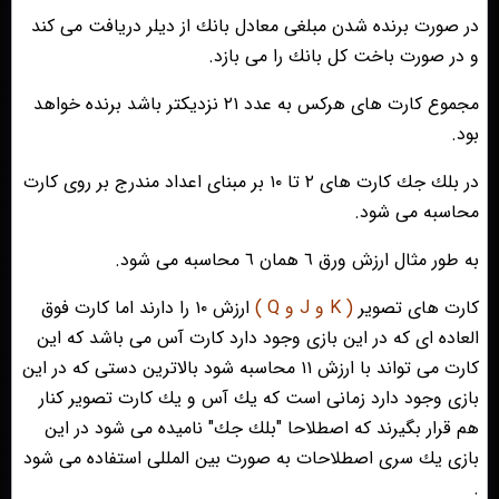
در صورت برنده شدن مبلغى معادل بانك از ديلر دريافت مى كند
و در صورت باخت كل بانك را مى بازد.
مجموع كارت هاى هركس به عدد ٢١ نزديكتر باشد برنده خواهد
بود.
در بلك جك كارت هاى ٢ تا ١٠ بر مبناى اعداد مندرج بر روى كارت
محاسبه مى شود.
به طور مثال ارزش ورق ٦ همان ٦ محاسبه مى شود.
كارت هاى تصوير
( K و J و Q )
ارزش ١٠ را دارند اما كارت فوق
العاده اى كه در اين بازى وجود دارد كارت آس مى باشد كه اين
كارت مى تواند با ارزش ١١ محاسبه شود بالاترين دستى كه در اين
بازى وجود دارد زمانى است كه يك آس و يك كارت تصوير كنار
هم قرار بگيرند كه اصطلاحا "بلك جك" ناميده مى شود در اين
بازى يك سرى اصطلاحات به صورت بين المللى استفاده مى شود
.