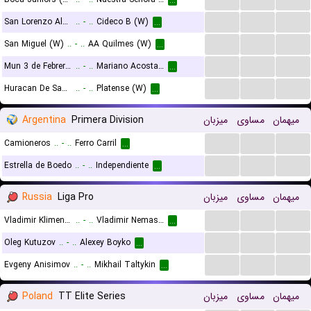
...
...
...
...
San Lorenzo Almagro (W)
..
-
..
Cideco B (W)
...
...
...
...
San Miguel (W)
..
-
..
AA Quilmes (W)
...
...
...
...
Mun 3 de Febrero (W)
..
-
..
Mariano Acosta II (W)
...
...
...
...
Huracan De San Justo (W)
..
-
..
Platense (W)
...
Argentina
Primera Division
میزبان
مساوی
میهمان
...
...
...
Camioneros
..
-
..
Ferro Carril
...
...
...
...
Estrella de Boedo
..
-
..
Independiente
...
Russia
Liga Pro
میزبان
مساوی
میهمان
...
...
...
Vladimir Klimentev
..
-
..
Vladimir Nemashkalo
...
...
...
...
Oleg Kutuzov
..
-
..
Alexey Boyko
...
...
...
...
Evgeny Anisimov
..
-
..
Mikhail Taltykin
...
Poland
TT Elite Series
میزبان
مساوی
میهمان