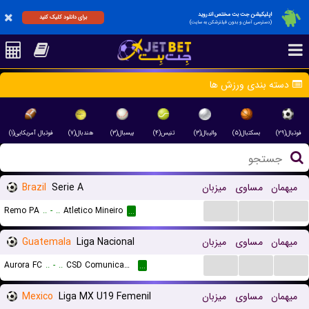
اپلیکیشن جت بت مختص اندروید
برای دانلود کلیک کنید
(دسترسی آسان و بدون فیلترشکن به سایت)
دسته بندی ورزش ها
فوتبال(۲۹)
بسکتبال(۵)
والیبال(۳)
تنیس(۴)
بیسبال(۳)
هندبال(۷)
فوتبال آمریکایی(۱)
Brazil
Serie A
میزبان
مساوی
میهمان
...
...
...
Remo PA
..
-
..
Atletico Mineiro
...
Guatemala
Liga Nacional
میزبان
مساوی
میهمان
...
...
...
Aurora FC
..
-
..
CSD Comunicaciones
...
Mexico
Liga MX U19 Femenil
میزبان
مساوی
میهمان