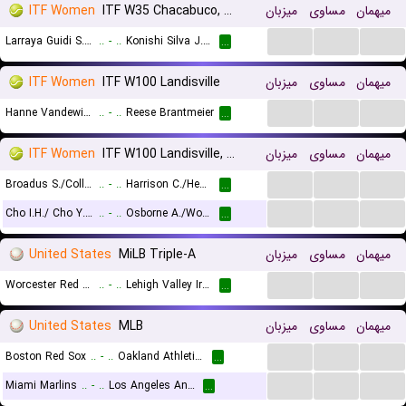
ITF Women
ITF W35 Chacabuco, Doubles
میزبان
مساوی
میهمان
...
...
...
Larraya Guidi S. A./Mediorreal A. V.
..
-
..
Konishi Silva J./Labrana F.
...
ITF Women
ITF W100 Landisville
میزبان
مساوی
میهمان
...
...
...
Hanne Vandewinkel
..
-
..
Reese Brantmeier
...
ITF Women
ITF W100 Landisville, Doubles
میزبان
مساوی
میهمان
...
...
...
Broadus S./Collins K.
..
-
..
Harrison C./Hewitt D.
...
...
...
...
Cho I.H./ Cho Y.T.
..
-
..
Osborne A./Wong Hong Y.C.
...
United States
MiLB Triple-A
میزبان
مساوی
میهمان
...
...
...
Worcester Red Sox
..
-
..
Lehigh Valley IronPigs
...
United States
MLB
میزبان
مساوی
میهمان
...
...
...
Boston Red Sox
..
-
..
Oakland Athletics
...
...
...
...
Miami Marlins
..
-
..
Los Angeles Angels
...